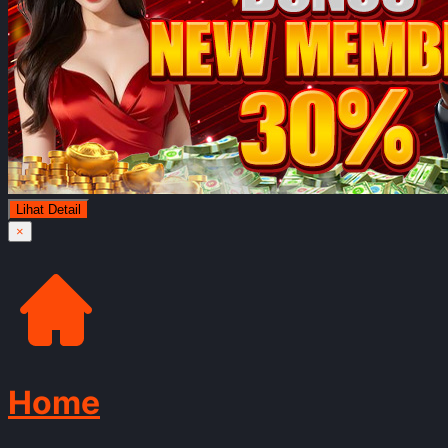
Lihat Detail
×
Home