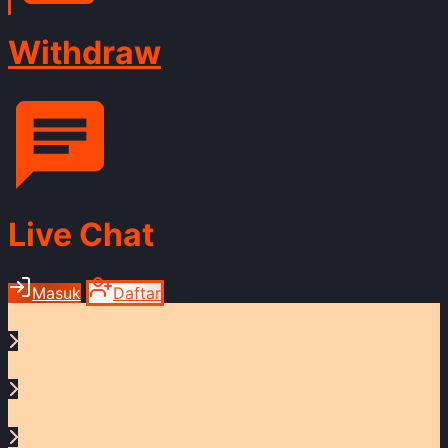
Withdraw
Live Chat
Masuk
Daftar
Beranda
Promosi
Hubungi Kami