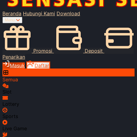
Beranda
Hubungi Kami
Download
Menu
Promosi
Deposit
Penarikan
Masuk
Daftar
Semua
Slot
Lottery
Sports
Live Game