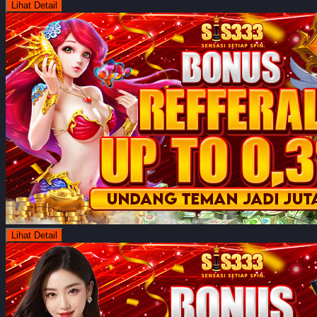
Lihat Detail
Lihat Detail