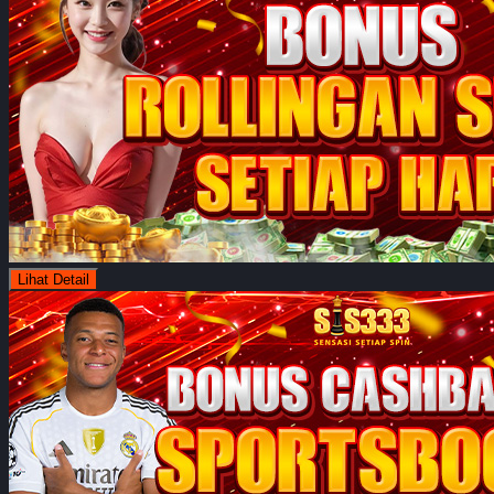
Lihat Detail